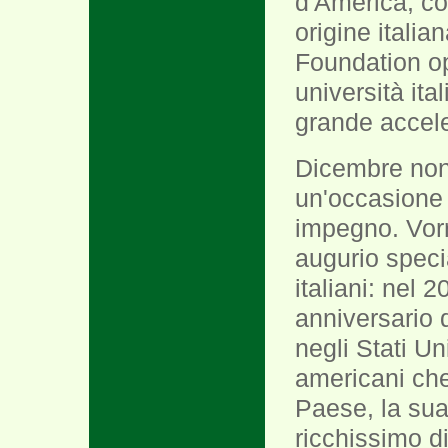
d'America, com
origine itali
Foundation op
università ita
grande accele
Dicembre non 
un'occasione 
impegno. Vorr
augurio specia
italiani: nel 
anniversario de
negli Stati U
americani ch
Paese, la sua 
ricchissimo di