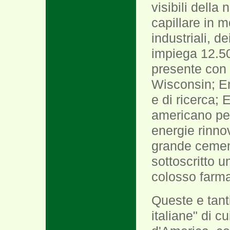
visibili della
capillare in m
industriali, d
impiega 12.50
presente con
Wisconsin; En
e di ricerca; 
americano per
energie rinno
grande cement
sottoscritto u
colosso farma
Queste e tant
italiane" di c