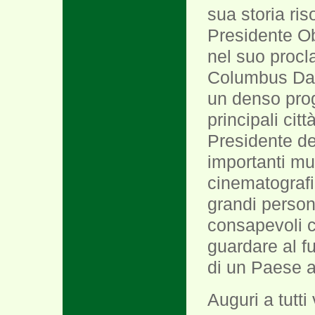
sua storia ris
Presidente Ob
nel suo procl
Columbus Day
un denso prog
principali cit
Presidente de
importanti mu
cinematografi
grandi person
consapevoli ch
guardare al f
di un Paese ap
Auguri a tutti 