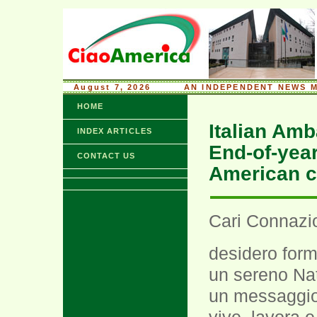
August 7, 2026
........
AN INDEPENDENT NEWS M
HOME
Italian Amb
INDEX ARTICLES
End-of-year
CONTACT US
American 
Cari Connazio
desidero formu
un sereno Nat
un messaggio a