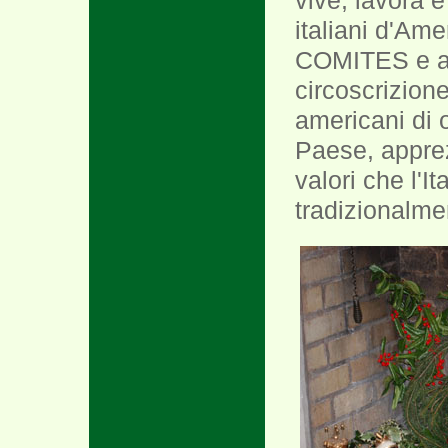
vive, lavora e
italiani d'Ame
COMITES e ai p
circoscrizione
americani di o
Paese, apprez
valori che l'
tradizionalmen