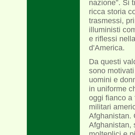
nazione". Si t
ricca storia c
trasmessi, pri
illuministi c
e riflessi nell
d'America.
Da questi val
sono motivat
uomini e donn
in uniforme 
oggi fianco a 
militari ameri
Afghanistan.
xx
Afghanistan, s
molteplici e p