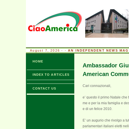
August 7, 2026 - -
AN INDEPENDENT NEWS MAGA
HOME
Ambassador Giuli
American Commu
INDEX TO ARTICLES
Cari connazionali,
CONTACT US
e’ questo il primo Natale che
me e per la mia famiglia e desi
e di un felice 2010.
E’ un augurio che rivolgo a tut
parlamentari italiani eletti ne