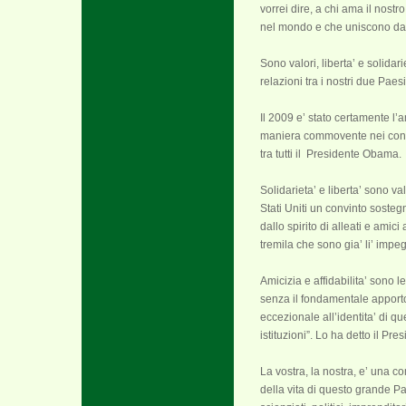
vorrei dire, a chi ama il nostr
nel mondo e che uniscono da s
Sono valori, liberta’ e solida
relazioni tra i nostri due Paesi
Il 2009 e’ stato certamente l’
maniera commovente nei confro
tra tutti il Presidente Obama.
Solidarieta’ e liberta’ sono va
Stati Uniti un convinto sosteg
dallo spirito di alleati e amic
tremila che sono gia’ li’ impeg
Amicizia e affidabilita’ sono 
senza il fondamentale apporto 
eccezionale all’identita’ di q
istituzioni”. Lo ha detto il P
La vostra, la nostra, e’ una comu
della vita di questo grande Pae