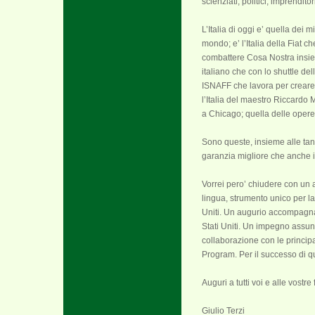
scienziati, politici, imprendi
L’Italia di oggi e’ quella dei m
mondo; e’ l’Italia della Fiat c
combattere Cosa Nostra insieme
italiano che con lo shuttle de
ISNAFF che lavora per creare un
l’Italia del maestro Riccardo 
a Chicago; quella delle opere
Sono queste, insieme alle tante 
garanzia migliore che anche il
Vorrei pero’ chiudere con un a
lingua, strumento unico per la
Uniti. Un augurio accompagnat
Stati Uniti. Un impegno assunt
collaborazione con le principa
Program. Per il successo di q
Auguri a tutti voi e alle vostre
Giulio Terzi