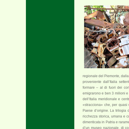
regionale del Piemonte, dall
proveniente dall’Italia sett
formare – al di fuori dei con
emigrarono e ben 3 milioni e 
dell’Italia meridionale e cen
«stracciona» che, per quasi
Paese d’origine. La trilogia 
ricchezza storica, umana e cul
dimenticata in Patria e rarame
d’un museo nazionale, di cors