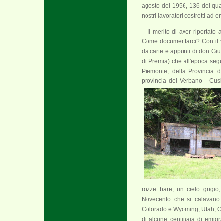
agosto del 1956, 136 dei qual
nostri lavoratori costretti ad 
Il merito di aver riportato 
Come documentarci? Con il vol
da carte e appunti di don Giu
di Premia) che all'epoca seg
Piemonte, della Provincia 
provincia del Verbano - Cus
rozze bare, un cielo grigio
Novecento che si calavano n
Colorado e Wyoming, Utah, O
di alcune centinaia di emigra