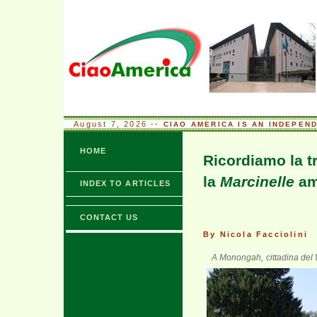
August 7, 2026 --
CIAO AMERICA IS AN INDEPEN
HOME
Ricordiamo la t
la
Marcinelle
am
INDEX TO ARTICLES
CONTACT US
By Nicola Facciolini
A Monongah, cittadina del W