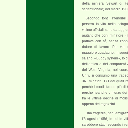
della miniera Sewart di Fay
settentrionale) del marzo 190
Secondo fonti attendibili
persero la vita nella sciag
vittime ufficiali sono da aggi
aiutanti che ogni minatore 
portava con sé, senza l’obb
datore di lavoro. Per via 
maggiore guadagno: in seguito
salario. «Buddy system», lo 
dell’amico o del compare»! 
del West Virginia, nel cuore
Uniti, si consumò una traged
361 minatori, 171 dei quali ita
perché i morti furono più di 9
perché neanche un terzo dei m
fra le vittime decine di moli
appena dei ragazzini.
Una tragedia, per l’emigraz
l’8 agosto 1956, in cui le vit
sarebbero stati, secondo i re