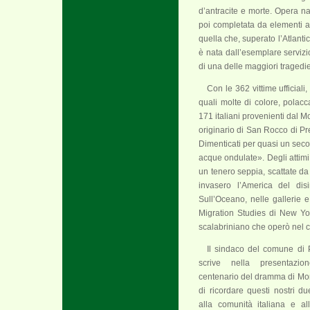
d’antracite e morte. Opera na
poi completata da elementi arch
quella che, superato l’Atlant
è nata dall’esemplare servizi
di una delle maggiori tragedie
Con le 362 vittime ufficiali
quali molte di colore, polacc
171 italiani provenienti dal 
originario di San Rocco di Pre
Dimenticati per quasi un seco
acque ondulate». Degli attimi
un tenero seppia, scattate da
invasero l’America del dis
Sull’Oceano, nelle gallerie e
Migration Studies di New Yor
scalabriniano che operò nel c
Il sindaco del comune di P
scrive nella presentazi
centenario del dramma di Mon
di ricordare questi nostri du
alla comunità italiana e al