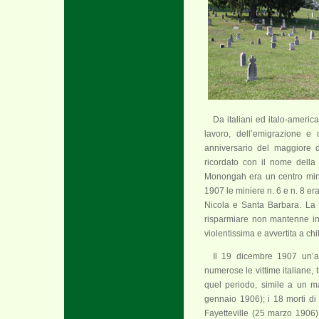
Da italiani ed italo-americ
lavoro, dell’emigrazione e
anniversario del maggiore di
ricordato con il nome della
Monongah era un centro miner
1907 le miniere n. 6 e n. 8 er
Nicola e Santa Barbara. La
risparmiare non mantenne in 
violentissima e avvertita a chi
Il 19 dicembre 1907 un’al
numerose le vittime italiane, 
quel periodo, simile a un mar
gennaio 1906); i 18 morti di 
Fayetteville (25 marzo 1906)