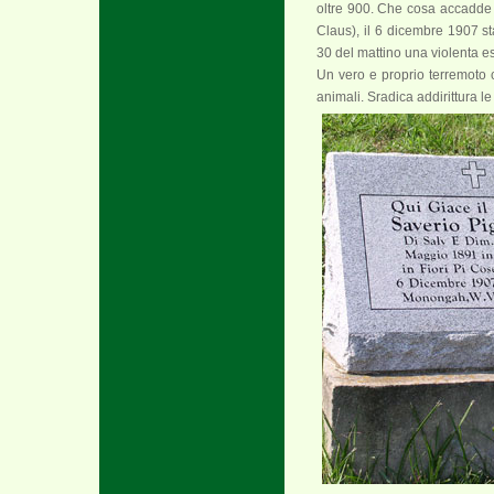
oltre 900. Che cosa accadde
Claus), il 6 dicembre 1907 st
30 del mattino una violenta es
Un vero e proprio terremoto c
animali. Sradica addirittura le