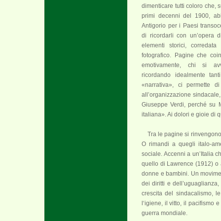
dimenticare tutti coloro che, s
primi decenni del 1900, ab
Antigorio per i Paesi transo
di ricordarli con un’opera d
elementi storici, corredata
fotografico. Pagine che coi
emotivamente, chi si a
ricordando idealmente tanti
«narrativa», ci permette d
all’organizzazione sindacale
Giuseppe Verdi, perché su 
italiana». Ai dolori e gioie di
Tra le pagine si rinvengono
O rimandi a quegli italo-am
sociale. Accenni a un’Italia c
quello di Lawrence (1912) o 
donne e bambini. Un moviment
dei diritti e dell’uguaglianza
crescita del sindacalismo, le 
l‘igiene, il vitto, il pacifism
guerra mondiale.