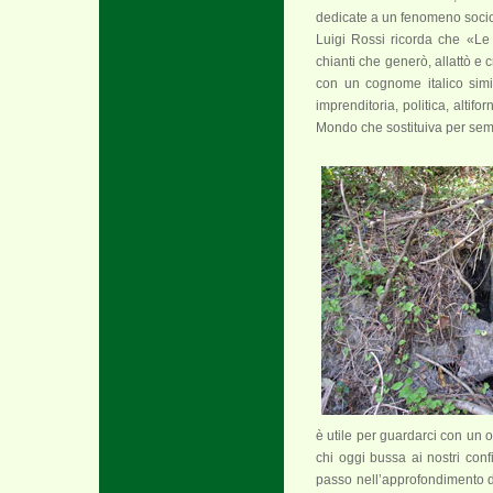
dedicate a un fenomeno sociol
Luigi Rossi ricorda che «Le
chianti che generò, allattò e
con un cognome italico simil
imprenditoria, politica, altifo
Mondo che sostituiva per sem
è utile per guardarci con un 
chi oggi bussa ai nostri conf
passo nell’approfondimento de