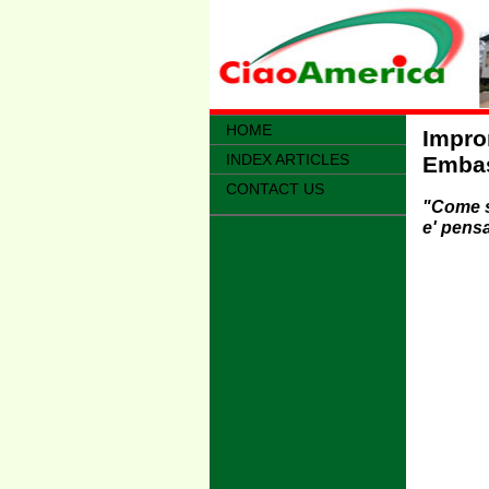
HOME
Impro
INDEX ARTICLES
Emba
CONTACT US
"Come s
e' pensa